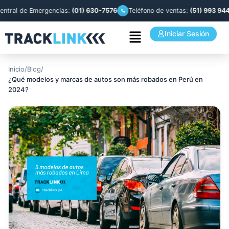
 de Emergencias:
(01) 630-7576
Teléfono de ventas:
(51) 993 944 841
Iniciar Sesión
Inicio
/
Blog
/
¿Qué modelos y marcas de autos son más robados en Perú en
2024?