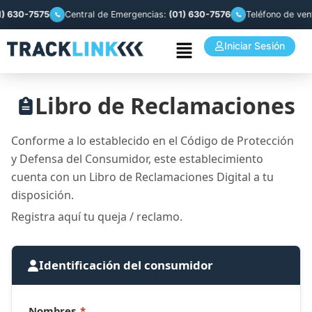
 630-7575
Central de Emergencias:
(01) 630-7576
Teléfono de vent
Iniciar Sesión
Libro de Reclamaciones
Conforme a lo establecido en el Código de Protección
y Defensa del Consumidor, este establecimiento
cuenta con un Libro de Reclamaciones Digital a tu
disposición.
Registra aquí tu queja / reclamo.
Identificación del consumidor
Nombres
*