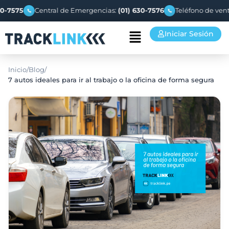
575
Central de Emergencias:
(01) 630-7576
Teléfono de ventas:
(
Iniciar Sesión
Inicio
/
Blog
/
7 autos ideales para ir al trabajo o la oficina de forma segura