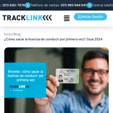
) 630-7576
Teléfono de ventas:
(51) 993 944 841
Central telefónica:
Iniciar Sesión
Inicio
/
Blog
/
¿Cómo sacar la licencia de conducir por primera vez? Guía 2024