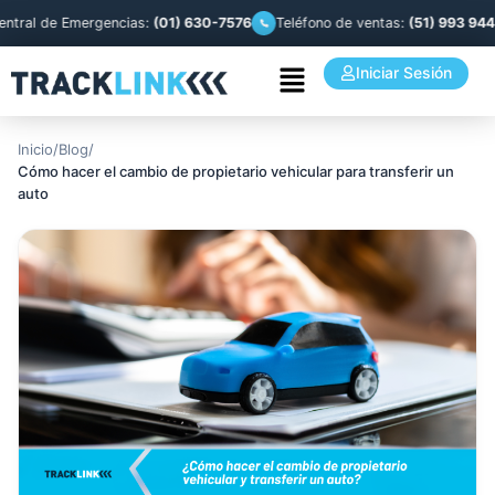
l de Emergencias:
(01) 630-7576
Teléfono de ventas:
(51) 993 944 841
Iniciar Sesión
Inicio
/
Blog
/
Cómo hacer el cambio de propietario vehicular para transferir un
auto