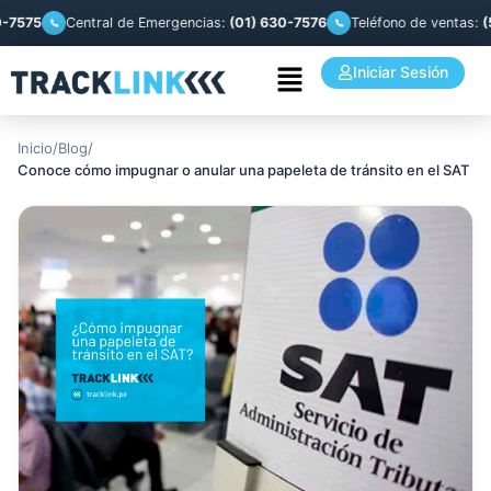
Central de Emergencias:
(01) 630-7576
Teléfono de ventas:
(51) 99
Iniciar Sesión
Inicio
/
Blog
/
Conoce cómo impugnar o anular una papeleta de tránsito en el SAT