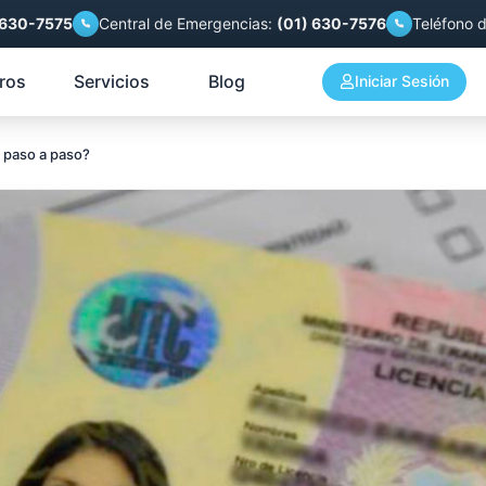
 630-7575
Central de Emergencias:
(01) 630-7576
Teléfono 
ros
Servicios
Blog
Iniciar Sesión
a paso a paso?