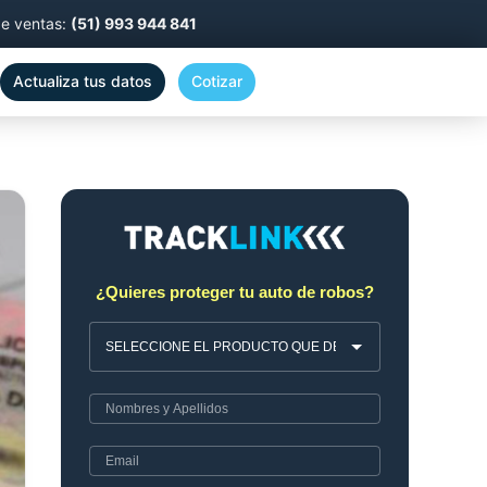
de ventas:
(51) 993 944 841
Actualiza tus datos
Cotizar
¿Quieres proteger tu auto de robos?