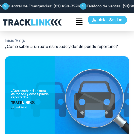
ntral de Emergencias:
(01) 630-7576
Teléfono de ventas:
(51) 993 944
Iniciar Sesión
Inicio
/
Blog
/
¿Cómo saber si un auto es robado y dónde puedo reportarlo?