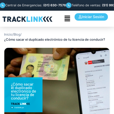
entral de Emergencias:
(01) 630-7576
Teléfono de ventas:
(51) 993 944
Iniciar Sesión
Inicio
/
Blog
/
¿Cómo sacar el duplicado electrónico de tu licencia de conducir?