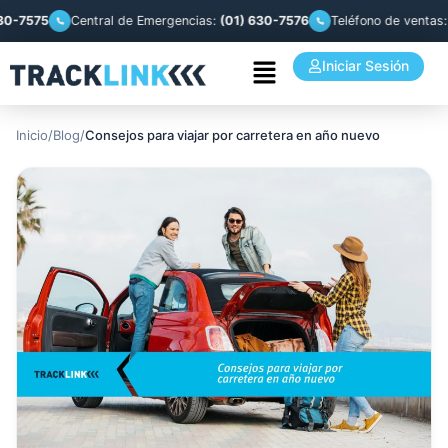
575
Central de Emergencias:
(01) 630-7576
Teléfono de ventas:
(51)
Iniciar Sesión
Inicio
/
Blog
/
Consejos para viajar por carretera en año nuevo