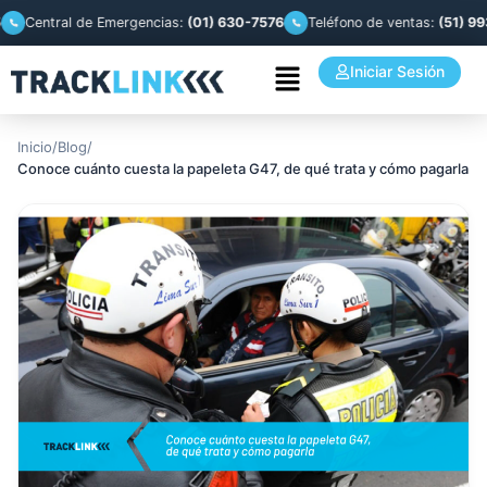
entral de Emergencias:
(01) 630-7576
Teléfono de ventas:
(51) 993 944
Iniciar Sesión
Inicio
/
Blog
/
Conoce cuánto cuesta la papeleta G47, de qué trata y cómo pagarla