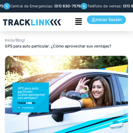
Central de Emergencias:
(01) 630-7576
Teléfono de ventas:
(51) 993 
Iniciar Sesión
Inicio
/
Blog
/
GPS para auto particular: ¿Cómo aprovechar sus ventajas?