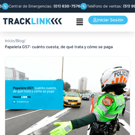
Central de Emergencias:
(01) 630-7576
Teléfono de ventas:
(51) 993 94
Iniciar Sesión
Inicio
/
Blog
/
Papeleta G57: cuánto cuesta, de qué trata y cómo se paga