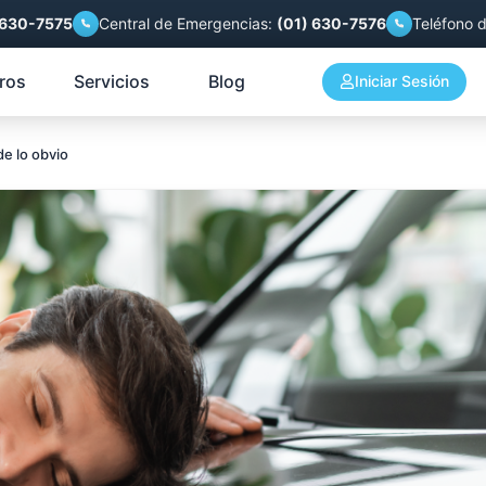
 630-7575
Central de Emergencias:
(01) 630-7576
Teléfono 
ros
Servicios
Blog
Iniciar Sesión
de lo obvio