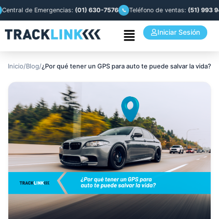
ral de Emergencias:
(01) 630-7576
Teléfono de ventas:
(51) 993 944 8
Iniciar Sesión
Inicio
/
Blog
/
¿Por qué tener un GPS para auto te puede salvar la vida?