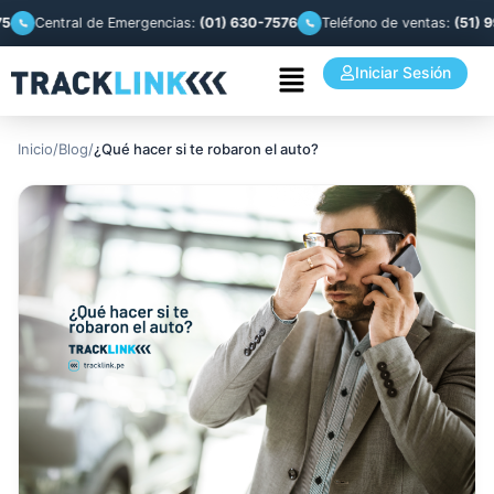
Central de Emergencias:
(01) 630-7576
Teléfono de ventas:
(51) 993 
Iniciar Sesión
Inicio
/
Blog
/
¿Qué hacer si te robaron el auto?