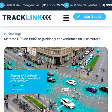
entral de Emergencias:
(01) 630-7576
Teléfono de ventas:
(51) 993 944
Iniciar Sesión
Inicio
/
Blog
/
Sistema GPS en Perú: seguridad y conveniencia en la carretera