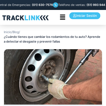
l de Emergencias:
(01) 630-7576
Teléfono de ventas:
(51) 993 944 841
Iniciar Sesión
Inicio
/
Blog
/
¿Cuándo tienes que cambiar los rodamientos de tu auto? Aprende
a detectar el desgaste y prevenir fallas