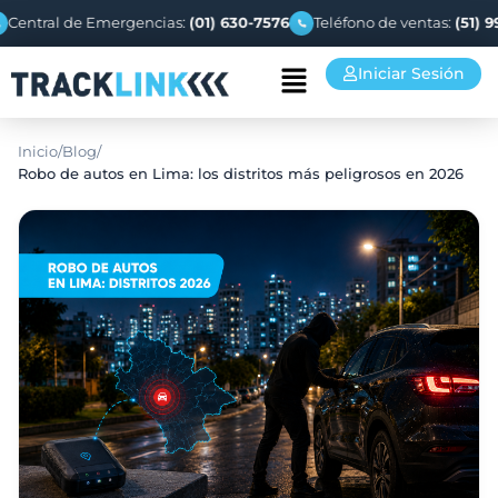
ral de Emergencias:
(01) 630-7576
Teléfono de ventas:
(51) 993 94
Iniciar Sesión
Inicio
/
Blog
/
Robo de autos en Lima: los distritos más peligrosos en 2026