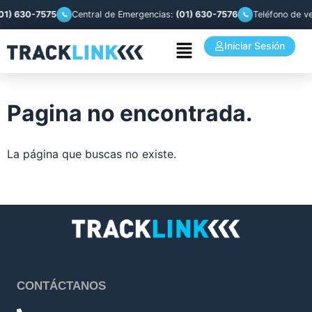
1) 630-7575
Central de Emergencias:
(01) 630-7576
Teléfono de ve
Iniciar Sesión
Pagina no encontrada.
La página que buscas no existe.
CONTÁCTANOS