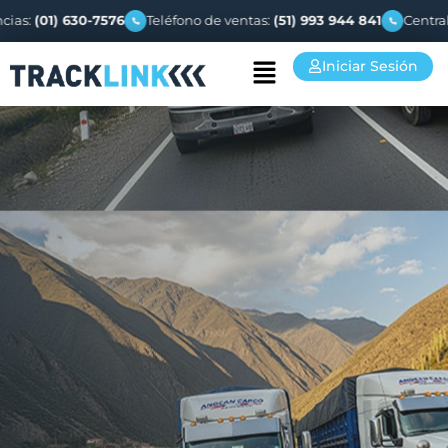
) 630-7576
Teléfono de ventas:
(51) 993 944 841
Central telefón
Iniciar Sesión