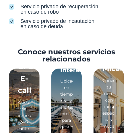
Servicio privado de recuperación
en caso de robo
Servicio privado de incautación
en caso de deuda
Conoce nuestros servicios
relacionados
GPS
GPS
Micarga
Interactivo
E-
Conecta
Ubicación
tu
en
call
mercadería
tiempo
con
real y
Asistencia
transportistas
alertas
vial
especializados
inteligentes
inmediata
para
para
24/7
mudanzas,
gestionar
ante
artículos,